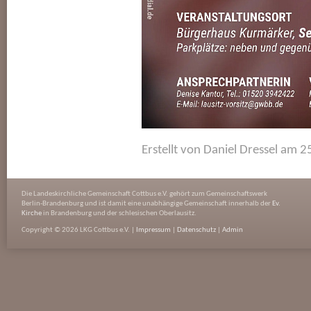
Erstellt von Daniel Dressel am 
Die Landeskirchliche Gemeinschaft Cottbus e.V. gehört zum Gemeinschaftswerk
Berlin-Brandenburg und ist damit eine unabhängige Gemeinschaft innerhalb der
Ev.
Kirche
in Brandenburg und der schlesischen Oberlausitz.
Copyright © 2026 LKG Cottbus e.V. |
Impressum
|
Datenschutz
|
Admin