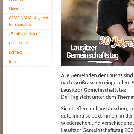
Clown Trolli
GEMEINSAM - Angebote
für Ehepaare
„Familien stärken“
LEGO Stadt
Kontakt
Intern
Alle Gemeinden der Lausitz sin
nach Großräschen eingeladen. W
Lausitzer Gemeinschaftstag
.
Der Tag steht unter dem
Thema
Sich treffen und austauschen, 
gute Impulse bekommen, in der 
wiedersehen und verschiedene A
Lausitzer Gemeinschaftstag 202