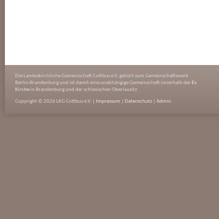
Die Landeskirchliche Gemeinschaft Cottbus e.V. gehört zum Gemeinschaftswerk
Berlin-Brandenburg und ist damit eine unabhängige Gemeinschaft innerhalb der
Ev.
Kirche
in Brandenburg und der schlesischen Oberlausitz.
Copyright © 2026 LKG Cottbus e.V. |
Impressum
|
Datenschutz
|
Admin