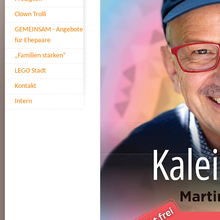
Clown Trolli
GEMEINSAM - Angebote
für Ehepaare
„Familien stärken“
LEGO Stadt
Kontakt
Intern