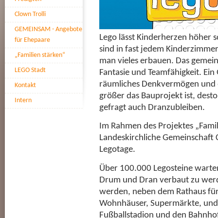
Clown Trolli
GEMEINSAM - Angebote
Lego lässt Kinderherzen höher s
für Ehepaare
sind in fast jedem Kinderzimme
„Familien stärken“
man vieles erbauen. Das gemein
LEGO Stadt
Fantasie und Teamfähigkeit. Ei
räumliches Denkvermögen und e
Kontakt
größer das Bauprojekt ist, des
Intern
gefragt auch Dranzubleiben.
Im Rahmen des Projektes „Famili
Landeskirchliche Gemeinschaft
Legotage.
Über 100.000 Legosteine warten
Drum und Dran verbaut zu werd
werden, neben dem Rathaus für 
Wohnhäuser, Supermärkte, und F
Fußballstadion und den Bahnhof 