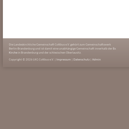
Die Landeskirchliche Gemeinschaft Cottbus e.V. gehört zum Gemeinschaftswerk
Berlin-Brandenburg und ist damit eine unabhängige Gemeinschaft innerhalb der
Ev.
Kirche
in Brandenburg und der schlesischen Oberlausitz.
Copyright © 2026 LKG Cottbus e.V. |
Impressum
|
Datenschutz
|
Admin