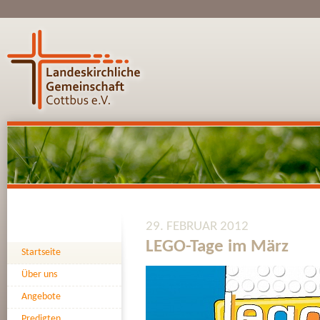
29. FEBRUAR 2012
LEGO-Tage im März
Startseite
Über uns
Angebote
Predigten