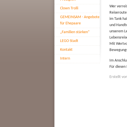
Wer verrei
Clown Trolli
Reiseroute
GEMEINSAM - Angebote
im Tank ha
für Ehepaare
und Handtu
unserem Le
„Familien stärken“
Lebensreis
LEGO Stadt
Mit Wertvo
Kontakt
Bewegungsl
Intern
Im Anschlu
Für diesen 
Erstellt v