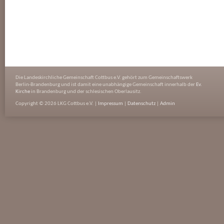
Die Landeskirchliche Gemeinschaft Cottbus e.V. gehört zum Gemeinschaftswerk
Berlin-Brandenburg und ist damit eine unabhängige Gemeinschaft innerhalb der
Ev.
Kirche
in Brandenburg und der schlesischen Oberlausitz.
Copyright © 2026 LKG Cottbus e.V. |
Impressum
|
Datenschutz
|
Admin