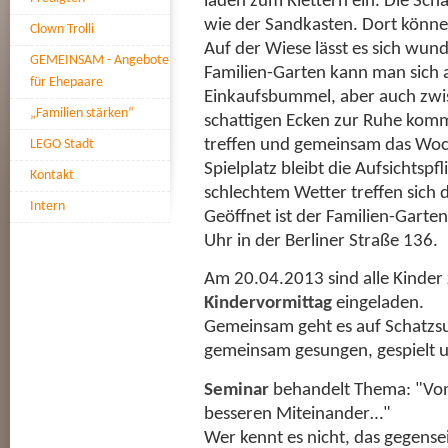
laden zum Klettern ein. Die Sc
wie der Sandkasten. Dort könn
Clown Trolli
Auf der Wiese lässt es sich wun
GEMEINSAM - Angebote
Familien-Garten kann man sich
für Ehepaare
Einkaufsbummel, aber auch zw
„Familien stärken“
schattigen Ecken zur Ruhe kom
treffen und gemeinsam das Woc
LEGO Stadt
Spielplatz bleibt die Aufsichtspf
Kontakt
schlechtem Wetter treffen sich
Intern
Geöffnet ist der Familien-Garte
Uhr in der Berliner Straße 136.
Am 20.04.2013 sind alle Kinder
Kindervormittag
eingeladen.
Gemeinsam geht es auf Schatzs
gemeinsam gesungen, gespielt u
Seminar
behandelt Thema: "Vo
besseren Miteinander…"
Wer kennt es nicht, das gegense