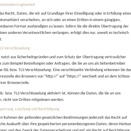
Datenübertragbarkeit
as Recht, Daten, die wir auf Grundlage Ihrer Einwilligung oder in Erfüllung eine
utomatisiert verarbeiten, an sich oder an einen Dritten in einem gängigen,
esbaren Format aushändigen zu lassen. Sofern Sie die direkte Übertragung der
inen anderen Verantwortlichen verlangen, erfolgt dies nur, soweit es technisch
t.
TLS-Verschlüsselung
e nutzt aus Sicherheitsgründen und zum Schutz der Übertragung vertraulicher
e zum Beispiel Bestellungen oder Anfragen, die Sie an uns als Seitenbetreiber
ne SSL-bzw. TLS-Verschlüsselung. Eine verschlüsselte Verbindung erkennen Sie da
resszeile des Browsers von “http://” auf “https://” wechselt und an dem Schloss-
Ihrer Browserzeile.
L- bzw. TLS-Verschlüsselung aktiviert ist, können die Daten, die Sie an uns
n, nicht von Dritten mitgelesen werden.
Sperrung, Löschung und Berichtigung
im Rahmen der geltenden gesetzlichen Bestimmungen jederzeit das Recht auf
iche Auskunft über Ihre gespeicherten personenbezogenen Daten, deren Herkun
ger und den Zweck der Datenverarbeitung und ggf. ein Recht auf Berichtigung