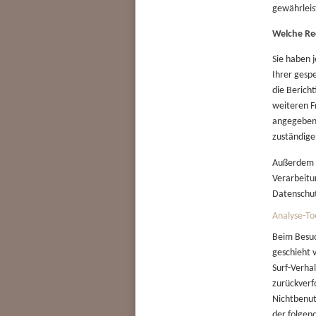
gewährleis
Welche Rec
Sie haben 
Ihrer gesp
die Berich
weiteren F
angegebene
zuständige
Außerdem h
Verarbeitu
Datenschut
Analyse-To
Beim Besuc
geschieht 
Surf-Verha
zurückverf
Nichtbenut
der folgen