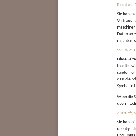
Recht auf 
Sie haben d
Vertrags a
maschinenl
Daten an e
machbar is
SSL- bzw. 
Diese Seit
Inhalte, wi
senden, ei
dass die Ad
Symbol in 
Wenn die SS
übermittel
Auskunft, 
Sie haben 
unentgeltl
und Empfän