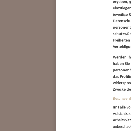
ergeben, 
einzulegen
jeweilige 
Datenschu
personenb
schutzwürd
Freiheite
Verteidig
Werden Ih
haben Sie 
personenb
das Profil
widerspre
Zwecke de
Beschwerde
Im Falle v
Aufsichtsb
Arbeitspla
unbeschade