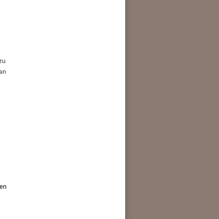
zu
 an
ben