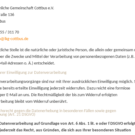
hliche Gemeinschaft Cottbus e.V.
traße 136
bus
355 / 311 70
fo@
lkg-cottbus.de
iche Stelle ist die natürliche oder juristische Person, die allein oder gemeinsam 
er die Zwecke und Mittel der Verarbeitung von personenbezogenen Daten (z.B.
ail-Adressen o. Ä.) entscheidet.
hrer Einwilligung zur Datenverarbeitung
nverarbeitungsvorgänge sind nur mit Ihrer ausdrücklichen Einwilligung möglich. 
 bereits erteilte Einwilligung jederzeit widerrufen. Dazu reicht eine formlose
 per E-Mail an uns. Die Rechtmäßigkeit der bis zum Widerruf erfolgten
beitung bleibt vom Widerruf unberührt.
hsrecht gegen die Datenerhebung in besonderen Fällen sowie gegen
ung (Art. 21 DSGVO)
atenverarbeitung auf Grundlage von Art. 6 Abs. 1 lit. e oder f DSGVO erfolg
jederzeit das Recht, aus Gründen, die sich aus Ihrer besonderen Situation