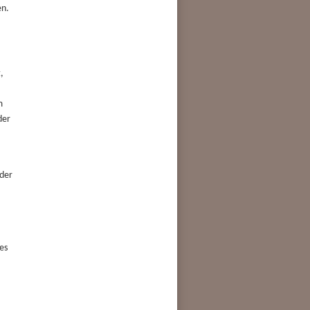
en.
,
m
der
 der
es