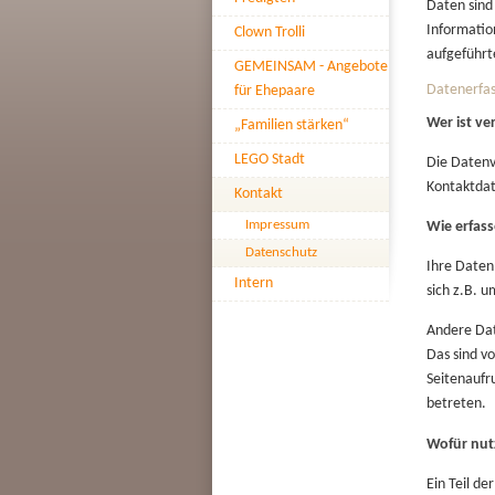
Daten sind 
Informatio
Clown Trolli
aufgeführt
GEMEINSAM - Angebote
Datenerfas
für Ehepaare
Wer ist ve
„Familien stärken“
LEGO Stadt
Die Datenv
Kontaktda
Kontakt
Impressum
Wie erfass
Datenschutz
Ihre Daten
Intern
sich z.B. 
Andere Dat
Das sind v
Seitenaufr
betreten.
Wofür nut
Ein Teil de