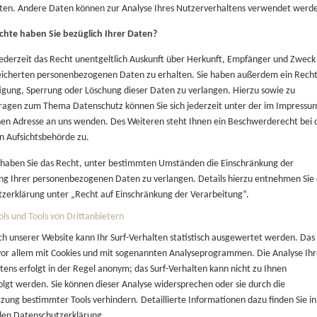
ten. Andere Daten können zur Analyse Ihres Nutzerverhaltens verwendet werd
hte haben Sie bezüglich Ihrer Daten?
jederzeit das Recht unentgeltlich Auskunft über Herkunft, Empfänger und Zweck
eicherten personenbezogenen Daten zu erhalten. Sie haben außerdem ein Recht
tigung, Sperrung oder Löschung dieser Daten zu verlangen. Hierzu sowie zu
ragen zum Thema Datenschutz können Sie sich jederzeit unter der im Impressu
n Adresse an uns wenden. Des Weiteren steht Ihnen ein Beschwerderecht bei 
n Aufsichtsbehörde zu.
aben Sie das Recht, unter bestimmten Umständen die Einschränkung der
ng Ihrer personenbezogenen Daten zu verlangen. Details hierzu entnehmen Sie
zerklärung unter „Recht auf Einschränkung der Verarbeitung“.
ols und Tools von Drittanbietern
h unserer Website kann Ihr Surf-Verhalten statistisch ausgewertet werden. Das
vor allem mit Cookies und mit sogenannten Analyseprogrammen. Die Analyse Ihr
ltens erfolgt in der Regel anonym; das Surf-Verhalten kann nicht zu Ihnen
olgt werden. Sie können dieser Analyse widersprechen oder sie durch die
zung bestimmter Tools verhindern. Detaillierte Informationen dazu finden Sie in
den Datenschutzerklärung.