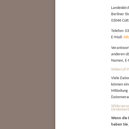
Landeskirc
Berliner S
03046 Cott
Telefon: 0
E-Mail:
in
Verantwortl
anderen üb
Namen, E-M
Widerruf I
Viele Date
können eine
Mitteilung
Datenverar
Widerspruc
Direktwerb
Wenn die D
haben Sie 