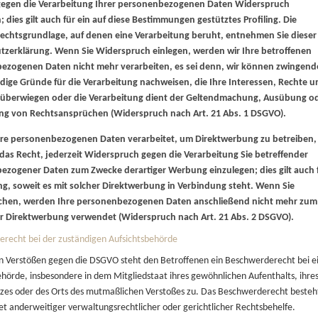
gegen die Verarbeitung Ihrer personenbezogenen Daten Widerspruch
; dies gilt auch für ein auf diese Bestimmungen gestütztes Profiling. Die
Rechtsgrundlage, auf denen eine Verarbeitung beruht, entnehmen Sie dieser
tzerklärung. Wenn Sie Widerspruch einlegen, werden wir Ihre betroffenen
ezogenen Daten nicht mehr verarbeiten, es sei denn, wir können zwingend
ige Gründe für die Verarbeitung nachweisen, die Ihre Interessen, Rechte u
n überwiegen oder die Verarbeitung dient der Geltendmachung, Ausübung o
ung von Rechtsansprüchen (Widerspruch nach Art. 21 Abs. 1 DSGVO).
re personenbezogenen Daten verarbeitet, um Direktwerbung zu betreiben,
das Recht, jederzeit Widerspruch gegen die Verarbeitung Sie betreffender
ezogener Daten zum Zwecke derartiger Werbung einzulegen; dies gilt auch 
ing, soweit es mit solcher Direktwerbung in Verbindung steht. Wenn Sie
chen, werden Ihre personenbezogenen Daten anschließend nicht mehr zum
r Direktwerbung verwendet (Widerspruch nach Art. 21 Abs. 2 DSGVO).
recht bei der zuständigen Aufsichtsbehörde
on Verstößen gegen die DSGVO steht den Betroffenen ein Beschwerderecht bei e
ehörde, insbesondere in dem Mitgliedstaat ihres gewöhnlichen Aufenthalts, ihre
tzes oder des Orts des mutmaßlichen Verstoßes zu. Das Beschwerderecht besteh
t anderweitiger verwaltungsrechtlicher oder gerichtlicher Rechtsbehelfe.