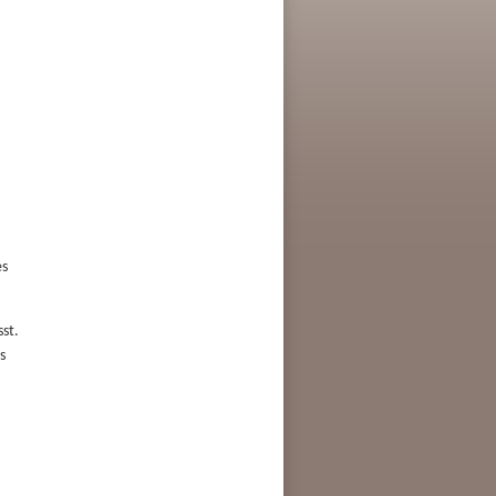
es
st.
s