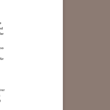
e
nd
der
 so
für
iner
s
t